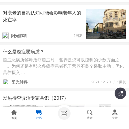
对衰老的自我认知可能会影响老年人的
死亡率
阳光肺科
2回复
什么是癌症恶病质？
癌症恶病质解释治疗癌症时，营养是您可以控制的少数方面之
一。为何还是有那么多癌症患者死于营养不良？采取主动，优化
营养摄入 ...
阳光肺科
2021-12-20
/
2回复
发热待查诊治专家共识（2017）
首页
社区
搜索
登录