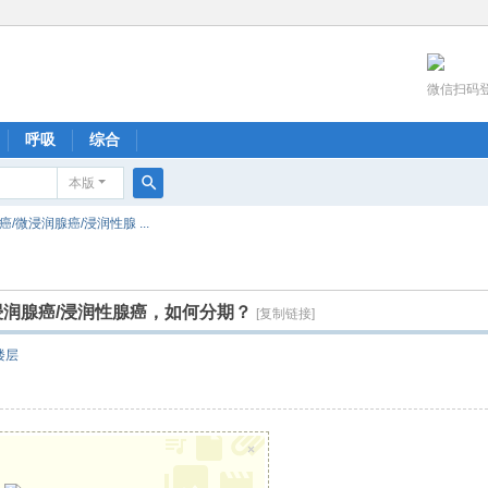
微信扫码
呼吸
综合
本版
搜
微浸润腺癌/浸润性腺 ...
索
浸润腺癌/浸润性腺癌，如何分期？
[复制链接]
楼层
×
！