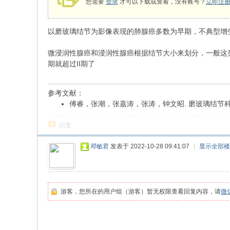
您需要
登录
才可以下载或查看，没有账号？
立即注
以磨玻璃结节为影像表现的肺腺癌多数为早期，不典型增
微浸润性腺癌和浸润性腺癌根据结节大小来划分，一般这类
期就超过II期了
参考文献：
傅睿，张潮，张嘉涛，张涛，钟文昭. 磨玻璃结节科普
回复
邓敏君
发表于 2022-10-28 09:41:07
|
显示全部楼
游客，您所在的用户组（游客）暂无权限查看回复内容，请
微