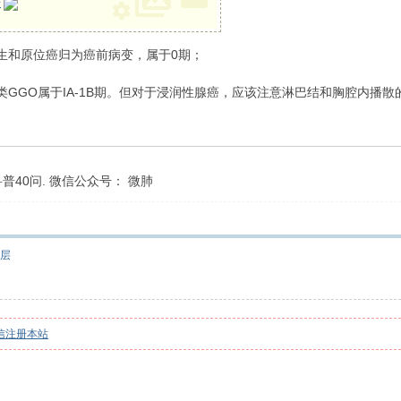
册
生和原位癌归为癌前病变，属于0期；
GGO属于IA-1B期。但对于浸润性腺癌，应该注意淋巴结和胸腔内播
40问. 微信公众号： 微肺
层
信注册本站