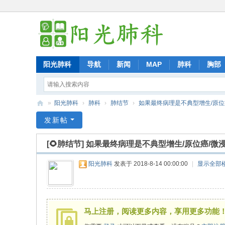
阳光肺科
导航
新闻
MAP
肺科
胸部
»
阳光肺科
›
肺科
›
肺结节
›
如果最终病理是不典型增生/原位癌/
阳
发新帖
光
[🌻肺结节]
如果最终病理是不典型增生/原位癌/微
肺
科
阳光肺科
发表于 2018-8-14 00:00:00
|
显示全部
马上注册，阅读更多内容，享用更多功能